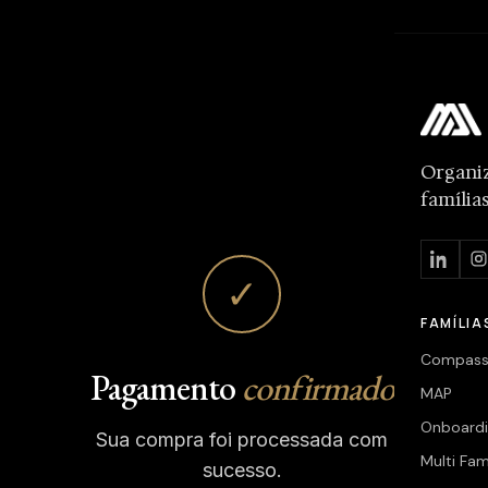
Organi
família
✓
FAMÍLIA
Compas
Pagamento
confirmado
MAP
Onboard
Sua compra foi processada com
Multi Fam
sucesso.