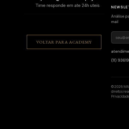
Time responde em ate 24h uteis
NEWSLE
Análise p
mail
VOLTAR PARA ACADEMY
atendim
(11) 936
© 2026 MAM
direitos re
Privacidad