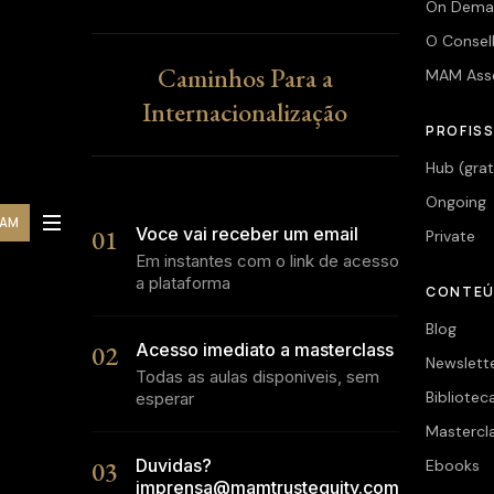
On Dema
O Consel
Caminhos Para a
MAM Ass
Internacionalização
PROFISS
Hub (grat
Ongoing
MAM
01
Voce vai receber um email
Private
Em instantes com o link de acesso
a plataforma
CONTE
Blog
02
Acesso imediato a masterclass
Newslett
Todas as aulas disponiveis, sem
Bibliotec
esperar
Mastercl
03
Duvidas?
Ebooks
imprensa@mamtrustequity.com