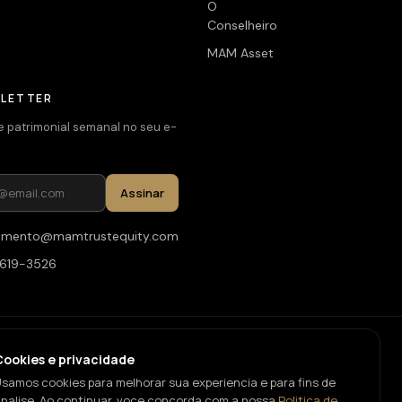
O
Conselheiro
MAM Asset
LETTER
e patrimonial semanal no seu e-
Assinar
imento@mamtrustequity.com
93619-3526
MAM Trust & Equity. Todos os direitos reservados.
·
Carreiras
Cookies e privacidade
samos cookies para melhorar sua experiencia e para fins de
nalise. Ao continuar, voce concorda com a nossa
Politica de