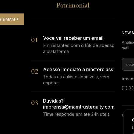
Patrimonial
r a MAM
NEWS
01
Voce vai receber um email
Anális
Em instantes com o link de acesso
mail
a plataforma
02
Acesso imediato a masterclass
Todas as aulas disponiveis, sem
atend
esperar
(11) 
03
Duvidas?
imprensa@mamtrustequity.com
Time responde em ate 24h uteis
© 2026 
U
a