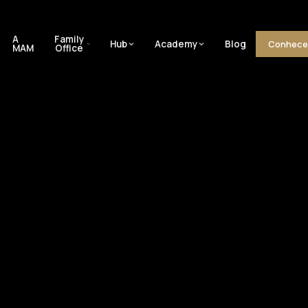
A
Family
Hub
Academy
Blog
Conhece
MAM
Office