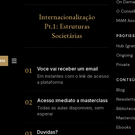
On Dema
O Consel
Internacionalização
MAM Ass
Pt.1: Estruturas
Societárias
PROFISS
Hub (grat
Ongoing
MAM
Private
01
Voce vai receber um email
Em instantes com o link de acesso
CONTE
a plataforma
Blog
Newslett
02
Acesso imediato a masterclass
Todas as aulas disponiveis, sem
Bibliotec
esperar
Mastercl
Ebooks
03
Duvidas?