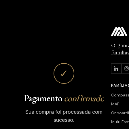
Organi
família
✓
FAMÍLIA
Pagamento
confirmado
Compas
MAP
Sua compra foi processada com
Onboard
sucesso.
Multi Fam