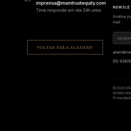
imprensa@mamtrustequity.com
NEWSLE
Time responde em ate 24h uteis
Análise p
mail
VOLTAR PARA ACADEMY
atendim
(11) 936
© 2026 MAM
direitos re
Privacidad