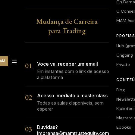
On Dema
O Consel
Mudança de Carreira
MAM Ass
para Trading
PROFISS
Hub (grat
Ongoing
MAM
01
Voce vai receber um email
Private
Em instantes com o link de acesso
a plataforma
CONTE
Blog
02
Acesso imediato a masterclass
Newslett
Todas as aulas disponiveis, sem
Bibliotec
esperar
Mastercl
03
Duvidas?
Ebooks
imprensa@mamtrustequity.com