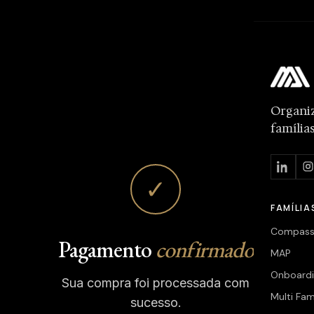
Organi
família
✓
FAMÍLIA
Compas
Pagamento
confirmado
MAP
Onboard
Sua compra foi processada com
Multi Fam
sucesso.