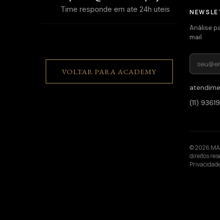
Time responde em ate 24h uteis
NEWSLE
Análise p
mail
VOLTAR PARA ACADEMY
atendim
(11) 936
© 2026 MAM
direitos re
Privacidad