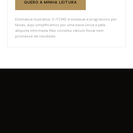
QUERO A MINHA LEITURA
Estimativa ilustrativa. O ITCMD é estadual e progressivo por
faixas; aqui simplificamos por uma base única e pela
alíquota informada. Não constitui cálculo fiscal nem
promessa de resultado.