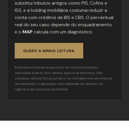
substitui tributos antigos como PIS, Cofins e
ISS, e a holding imobiliária costuma reduzir a
conta com créditos de IBS e CBS. O percentual
real do seu caso depende do enquadramento,
e o
MAP
calcula com um diagnóstico.
QUERO A MINHA LEITURA
Estimativa ilustrativa para fins de conscientização,
calculada a partir dos dados que você informou. Não
constitui cálculo fiscal, jurídico ou contábil, nem promessa
de resultado. A apuração real depende do estado, do
regime e da estrutura da família.