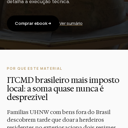
detalha a execução técnica.
Comprar ebook
Ver sumário
POR QUE ESTE MATERIAL
ITCMD brasileiro mais imposto
local: a soma quase nunca é
desprezível
Famílias UHNW com bens fora do Brasil
descobrem tarde que doar a herdeiros
residentes no exterior aciona dois regimes