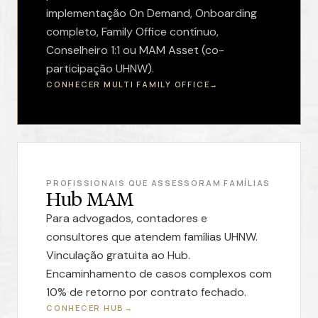
implementação On Demand, Onboarding
completo, Family Office contínuo,
Conselheiro 1:1 ou MAM Asset (co-
participação UHNW).
CONHECER MULTI FAMILY OFFICE
PROFISSIONAIS QUE ASSESSORAM FAMÍLIAS
Hub MAM
Para advogados, contadores e
consultores que atendem famílias UHNW.
Vinculação gratuita ao Hub.
Encaminhamento de casos complexos com
10% de retorno por contrato fechado.
CONHECER HUB