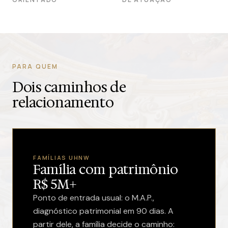
PARA QUEM
Dois caminhos de
relacionamento
FAMÍLIAS UHNW
Família com patrimônio
R$ 5M+
Ponto de entrada usual: o M.A.P.,
diagnóstico patrimonial em 90 dias. A
partir dele, a família decide o caminho: