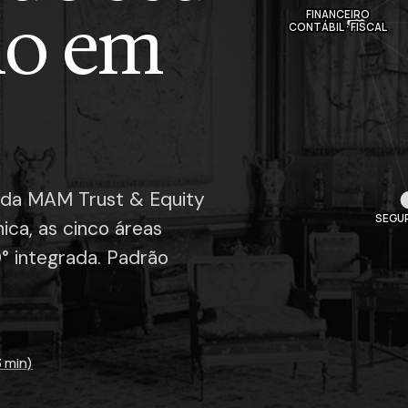
io em
FINANCEIRO
CONTÁBIL · FISCAL
 da MAM Trust & Equity
SEGU
ca, as cinco áreas
0° integrada. Padrão
 min)