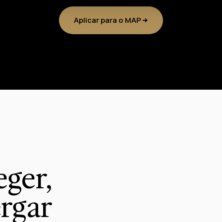
Aplicar para o MAP
eger,
ergar