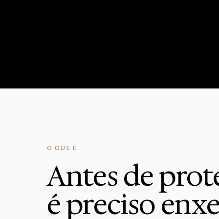
O QUE É
Antes de prot
é preciso enx