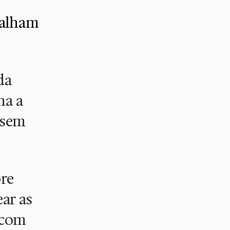
Falham
da
ha a
 sem
bre
ar as
 com