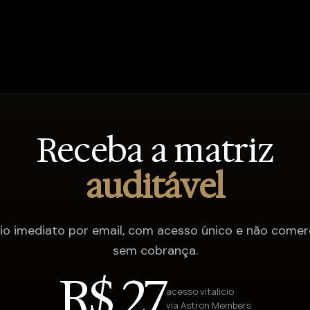
Receba a matriz
auditável
io imediato por email, com acesso único e não comerc
sem cobrança.
R$ 27
acesso vitalicio
via Astron Members