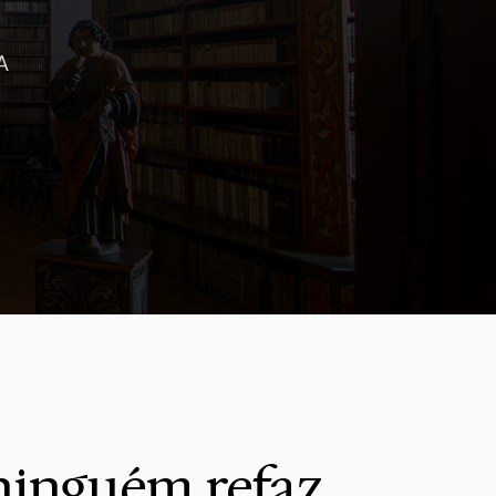
A
 ninguém refaz