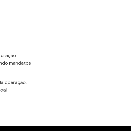
uturação
zindo mandatos
da operação,
oal.