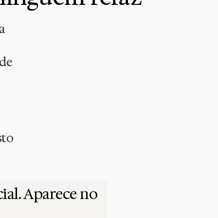
a
 de
sto
ial. Aparece no