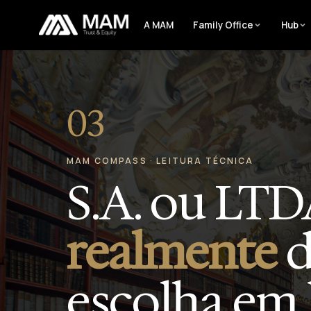
A MAM
Family Office
Hub
03
MAM COMPASS · LEITURA TÉCNICA
S.A. ou LTD
realmente
d
escolha em 