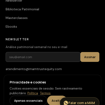
Newsletter
Biblioteca Patrimonial
Masterclasses
Ebooks
NEWSLETTER
Análise patrimonial semanal no seu e-mail
Assinar
atendimento@mamtrustequity.com
(11) 93619-3526
Privacidade e cookies
Cookies essenciais de sessão. Sem rastreamento
publicitário.
Política
·
Termos
© 2026 MAM Trust & Equity. Todos os direitos reservados.
·
Carreiras
Apenas essenciais
Aceitar
Falar com a MAM
Privacidade
·
Termos