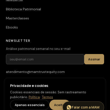
Newsletter
Biblioteca Patrimonial
Masterclasses
Ebooks
NEWSLETTER
Análise patrimonial semanal no seu e-mail
Assinar
atendimento@mamtrustequity.com
(11) 93619-3526
Privacidade e cookies
Cookies essenciais de sessão. Sem rastreamento
publicitário.
Política
·
Termos
© 2026 MAM Trust & Equity. Todos os direitos reservados.
·
Carreiras
Apenas essenciais
Aceitar
Falar com a MAM
Privacidade
·
Termos