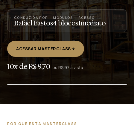
CONDUZIDA POR
MÓDULOS
ACESSO
Rafael Bastos
4 blocos
Imediato
ACESSAR MASTERCLASS
10x de R$ 9,70
ou R$ 97 à vista
POR QUE ESTA MASTERCLASS