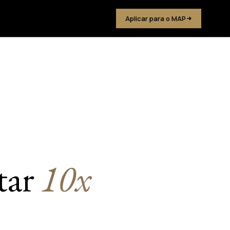
Aplicar para o MAP
tar
10x