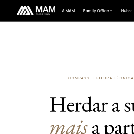
A MAM
Family Office
Hub
COMPASS · LEITURA TÉCNICA
Herdar a s
mais
a part