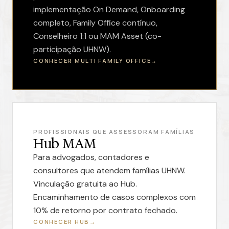
implementação On Demand, Onboarding
completo, Family Office contínuo,
Conselheiro 1:1 ou MAM Asset (co-
participação UHNW).
CONHECER MULTI FAMILY OFFICE
PROFISSIONAIS QUE ASSESSORAM FAMÍLIAS
Hub MAM
Para advogados, contadores e
consultores que atendem famílias UHNW.
Vinculação gratuita ao Hub.
Encaminhamento de casos complexos com
10% de retorno por contrato fechado.
CONHECER HUB