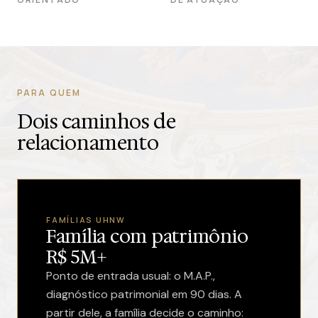
PARA QUEM
Dois caminhos de
relacionamento
FAMÍLIAS UHNW
Família com patrimônio
R$ 5M+
Ponto de entrada usual: o M.A.P.,
diagnóstico patrimonial em 90 dias. A
partir dele, a família decide o caminho: